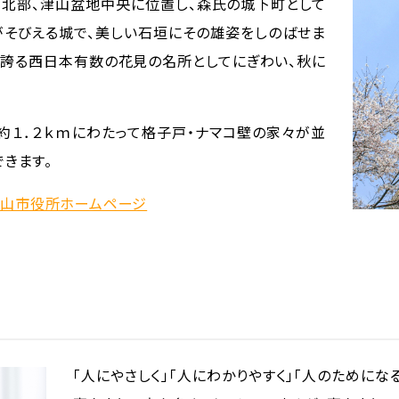
北部、津山盆地中央に位置し、森氏の城下町として
がそびえる城で、美しい石垣にその雄姿をしのばせま
き誇る西日本有数の花見の名所としてにぎわい、秋に
約１．２ｋｍにわたって格子戸・ナマコ壁の家々が並
きます。
山市役所ホームページ
「人にやさしく」「人にわかりやすく」「人のためにな