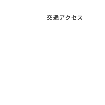
交通アクセス
医療法人 西下病院
〒708-0052 岡山県津山市田町
TEL
0868-22-5103
FAX